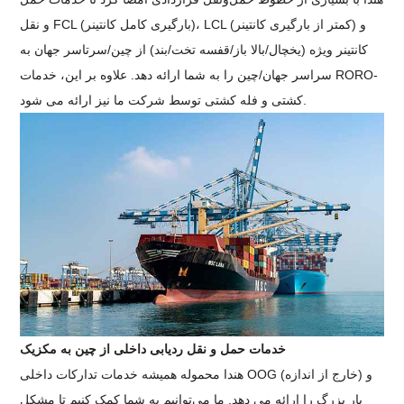
و نقل FCL (بارگیری کامل کانتینر)، LCL (کمتر از بارگیری کانتینر) و
کانتینر ویژه (یخچال/بالا باز/قفسه تخت/بند) از چین/سرتاسر جهان به
سراسر جهان/چین را به شما ارائه دهد.
علاوه بر این، خدمات RORO-
کشتی و فله کشتی توسط شرکت ما نیز ارائه می شود.
خدمات حمل و نقل ردیابی داخلی از چین به مکزیک
هندا محموله همیشه خدمات تدارکات داخلی OOG (خارج از اندازه) و
بار بزرگ را ارائه می دهد.
ما می‌توانیم به شما کمک کنیم تا مشکل